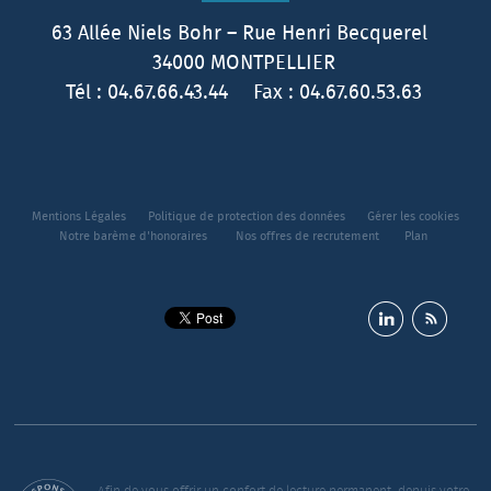
63 Allée Niels Bohr – Rue Henri Becquerel
34000
MONTPELLIER
Tél :
04.67.66.43.44
Fax :
04.67.60.53.63
Mentions Légales
Politique de protection des données
Gérer les cookies
Notre barème d'honoraires
Nos offres de recrutement
Plan