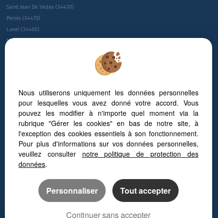
Saint Jean De Vedas (34430)
Perols (34470)
Lunel (34400)
Montpellier (34080)
Montpellier (34090)
Le Cres (34920)
Sete (34200)
Villeneuve-les-maguelone (34750)
Nous utiliserons uniquement les données personnelles
Juvignac (34990)
pour lesquelles vous avez donné votre accord. Vous
Saint-gÉly-du-fesc (34980)
pouvez les modifier à n'importe quel moment via la
Gallargues Le Montueux (30660)
rubrique "Gérer les cookies" en bas de notre site, à
Baillargues (34670)
l'exception des cookies essentiels à son fonctionnement.
Pour plus d'informations sur vos données personnelles,
Jacou (34830)
veuillez consulter
notre politique de protection des
Guide sur l’immobilier d’entreprise à Montpellier
données
.
Personnaliser
Tout accepter
Continuer sans accepter