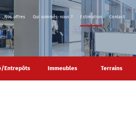
Nos offres
Qui sommes-nous ?
Estimation
Contact
té/Entrepôts
Immeubles
Terrains