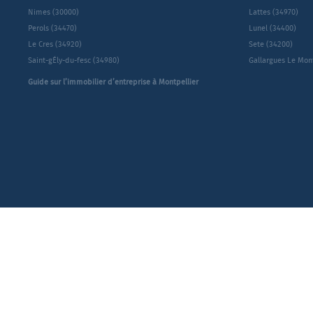
Nimes (30000)
Lattes (34970)
Perols (34470)
Lunel (34400)
Le Cres (34920)
Sete (34200)
Saint-gÉly-du-fesc (34980)
Gallargues Le Mon
Guide sur l’immobilier d’entreprise à Montpellier