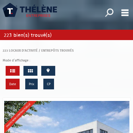
Affiner la 
M
Bureaux
223
bien(s) trouvé(s)
Fonds de commerce
223
LOCAUX D'ACTIVITÉ / ENTREPÔTS TROUVÉS
Locaux commerciaux
Mode d’affichage :
x d'activité/Entrepôts
Immeubles
Date
Prix
CP
Terrains
Mes sélections
0
Accueil
Nos offres