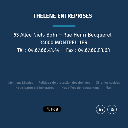
THELENE ENTREPRISES
63 Allée Niels Bohr – Rue Henri Becquerel
34000
MONTPELLIER
Tél :
04.67.66.43.44
Fax :
04.67.60.53.63
Mentions Légales
Politique de protection des données
Gérer les cookies
Notre barème d'honoraires
Nos offres de recrutement
Plan