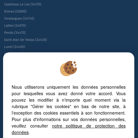
Castelnau Le Lez (34170)
Nimes (30000)
Vendargues (34740)
Lattes (34970)
Perols (34470)
Saint Jean De Vedas (34430)
Lunel (34400)
Montpellier (34080)
Montpellier (34090)
Juvignac (34990)
Le Cres (34920)
Sete (34200)
Nous utiliserons uniquement les données personnelles
Villeneuve-les-maguelone (34750)
pour lesquelles vous avez donné votre accord. Vous
Saint-gÉly-du-fesc (34980)
pouvez les modifier à n'importe quel moment via la
Gallargues Le Montueux (30660)
rubrique "Gérer les cookies" en bas de notre site, à
NÎmes (30900)
l'exception des cookies essentiels à son fonctionnement.
Pour plus d'informations sur vos données personnelles,
Baillargues (34670)
veuillez consulter
notre politique de protection des
Guide sur l’immobilier d’entreprise à Montpellier
données
.