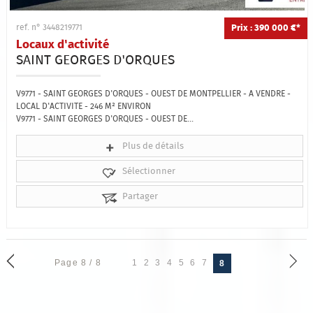
Prix : 390 000 €*
ref. n° 3448219771
Locaux d'activité
SAINT GEORGES D'ORQUES
V9771 - SAINT GEORGES D'ORQUES - OUEST DE MONTPELLIER - A VENDRE -
LOCAL D'ACTIVITE - 246 M² ENVIRON
V9771 - SAINT GEORGES D'ORQUES - OUEST DE...
Plus de détails
Sélectionner
Partager
Page 8 / 8
1
2
3
4
5
6
7
8