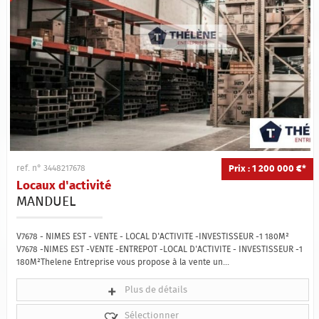
Qui sommes-nous ?
Estimation
Contact
Prix : 1 200 000 €*
ref. n° 3448217678
Locaux d'activité
MANDUEL
V7678 - NIMES EST - VENTE - LOCAL D'ACTIVITE -INVESTISSEUR -1 180M²
V7678 -NIMES EST -VENTE -ENTREPOT -LOCAL D'ACTIVITE - INVESTISSEUR -1
180M²Thelene Entreprise vous propose à la vente un...
Plus de détails
Sélectionner