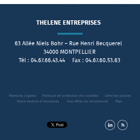
THELENE ENTREPRISES
63 Allée Niels Bohr – Rue Henri Becquerel
34000
MONTPELLIER
Tél :
04.67.66.43.44
Fax :
04.67.60.53.63
Mentions Légales
Politique de protection des données
Gérer les cookies
Notre barème d'honoraires
Nos offres de recrutement
Plan