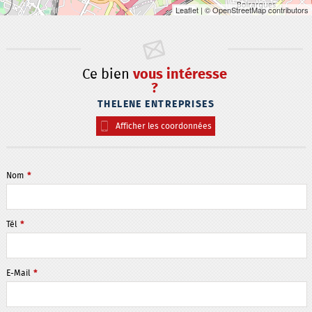
Leaflet
| © OpenStreetMap contributors
Ce bien
vous intéresse
?
THELENE ENTREPRISES
Afficher les coordonnées
Nom
*
Tél
*
E-Mail
*