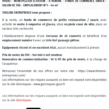
V9682 - MONTPELLIER ECUSSON - A VENDRE - FONDS DE COMMERCE SNACK -
SALON DE THE - EMPLACEMENT N°1 - 44 m²
THELENE ENTREPRISES vous propose :
À la vente, un
fonds de commerce de petite restauration / snack
, avec
activité de
vente à emporter et glaces
, situé
en plein cœur de ville
, dans un
secteur très recherché.
L'établissement dispose d'une
terrasse de 25 couverts
et bénéficie d'un
emplacement numéro 1
avec un
très fort passage piéton
.
Équipement récent et en excellent état
, aucun investissement à prévoir.
Prix de vente du FDC : 140 000 € net vendeur
Honoraires de commercialisation : 10 % HT du prix de vente
, à la charge de
l'acquéreur.
Retrouvez l'ensemble de nos offres sur notre site : https://www.thelene-
entreprises.com/
Les informations sur les risques auxquels ce bien est exposé sont disponibles
sur le site Géorisques : www.georisques.gouv.fr
Les informations sur les risques auxquels ce bien est exposé sont disponibles
sur le site
Géorisques