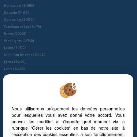
Montpellier (34000)
Mauguio (34130)
Montpellier (34070)
Castelnau Le Lez (34170)
Nimes (30000)
Vendargues (34740)
Lattes (34970)
Saint Jean De Vedas (34430)
Perols (34470)
Lunel (34400)
Montpellier (34080)
Montpellier (34090)
Le Cres (34920)
Sete (34200)
Villeneuve-les-maguelone (34750)
Nous utiliserons uniquement les données personnelles
Juvignac (34990)
pour lesquelles vous avez donné votre accord. Vous
Saint-gÉly-du-fesc (34980)
pouvez les modifier à n'importe quel moment via la
Gallargues Le Montueux (30660)
rubrique "Gérer les cookies" en bas de notre site, à
Baillargues (34670)
l'exception des cookies essentiels à son fonctionnement.