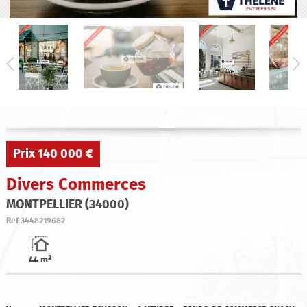
Qui sommes-nous ?
Estimation
Contact
Prix
140 000 €
Divers Commerces
MONTPELLIER (34000)
Ref
3448219682
44 m²