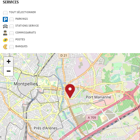
SERVICES
TOUT SÉLECTIONNER
PARKINGS
STATIONS SERVICE
COMMISSARIATS
POSTES
BANQUES
+
−