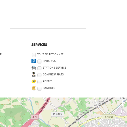
S
SERVICES
ER
TOUT SÉLECTIONNER
PARKINGS
STATIONS SERVICE
COMMISSARIATS
POSTES
BANQUES