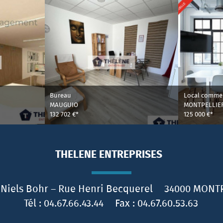
Bureau
Local commer
MAUGUIO
MONTPELLIE
132 702 €*
125 000 €*
THELENE ENTREPRISES
 Niels Bohr – Rue Henri Becquerel
34000
MONTP
Tél :
04.67.66.43.44
Fax :
04.67.60.53.63