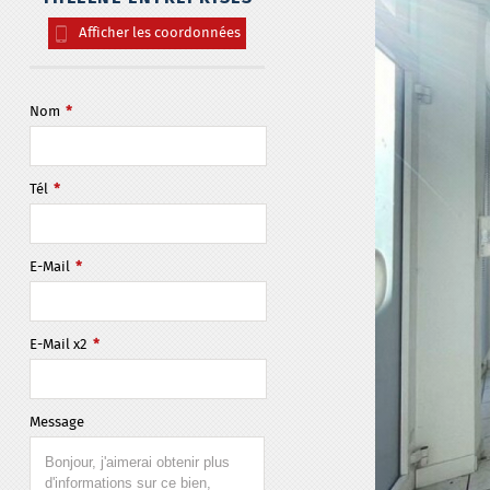
Afficher les coordonnées
Nom
*
Tél
*
E-Mail
*
E-Mail x2
*
Message