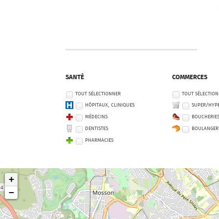
SANTÉ
COMMERCES
TOUT SÉLECTIONNER
TOUT SÉLECTIO
HÔPITAUX, CLINIQUES
SUPER/HYP
MÉDECINS
BOUCHERIE
DENTISTES
BOULANGER
PHARMACIES
+
−