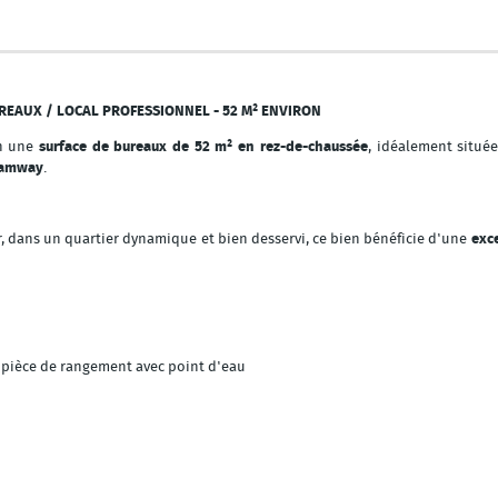
UREAUX / LOCAL PROFESSIONNEL - 52 M² ENVIRON
on une
surface de bureaux de 52 m² en rez-de-chaussée
, idéalement situé
tramway
.
r, dans un quartier dynamique et bien desservi, ce bien bénéficie d'une
exce
e pièce de rangement avec point d'eau