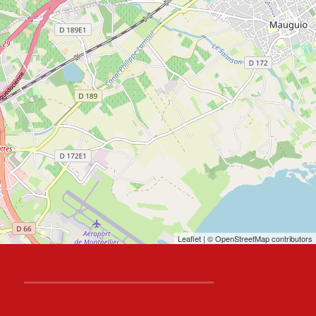
Leaflet
| © OpenStreetMap contributors