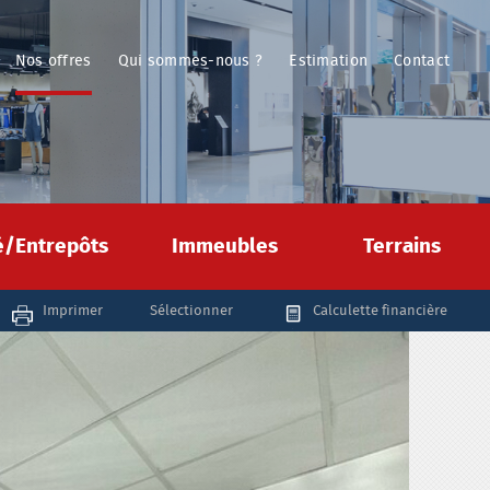
Nos offres
Qui sommes-nous ?
Estimation
Contact
té/Entrepôts
Immeubles
Terrains
Imprimer
Sélectionner
Calculette financière