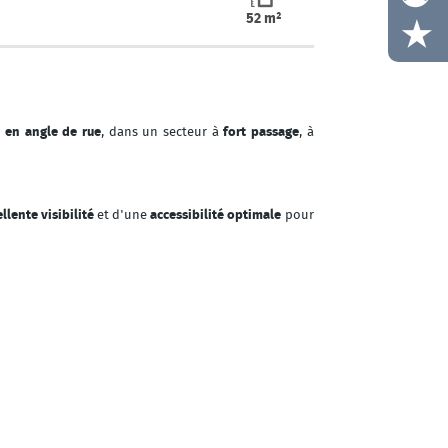
52 m²
e
en angle de rue
, dans un secteur à
fort passage
, à
llente visibilité
et d'une
accessibilité optimale
pour