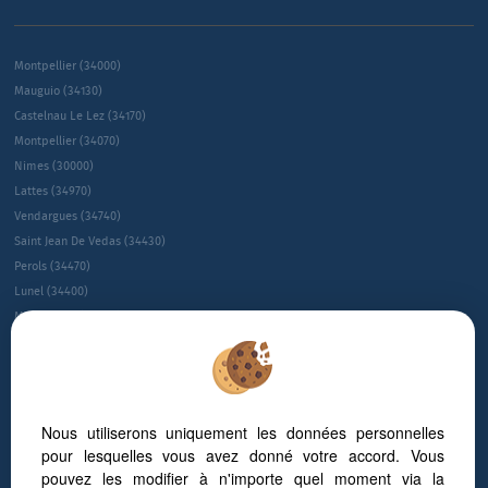
Montpellier (34000)
Mauguio (34130)
Castelnau Le Lez (34170)
Montpellier (34070)
Nimes (30000)
Lattes (34970)
Vendargues (34740)
Saint Jean De Vedas (34430)
Perols (34470)
Lunel (34400)
Montpellier (34080)
Montpellier (34090)
Le Cres (34920)
Sete (34200)
Villeneuve-les-maguelone (34750)
Nous utiliserons uniquement les données personnelles
Juvignac (34990)
pour lesquelles vous avez donné votre accord. Vous
Saint-gÉly-du-fesc (34980)
pouvez les modifier à n'importe quel moment via la