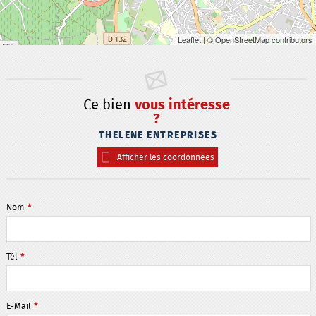
Leaflet
| © OpenStreetMap contributors
Ce bien
vous intéresse
?
THELENE ENTREPRISES
Afficher les coordonnées
Nom
*
Tél
*
E-Mail
*