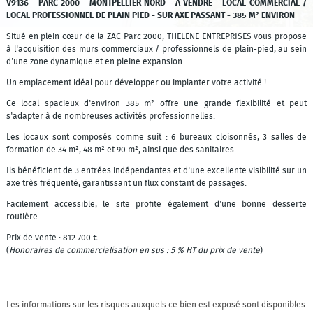
V9136 - PARC 2000 - MONTPELLIER NORD - À VENDRE - LOCAL COMMERCIAL /
LOCAL PROFESSIONNEL DE PLAIN PIED - SUR AXE PASSANT - 385 M² ENVIRON
Situé en plein cœur de la ZAC Parc 2000, THELENE ENTREPRISES vous propose
à l'acquisition des murs commerciaux / professionnels de plain-pied, au sein
d'une zone dynamique et en pleine expansion.
Un emplacement idéal pour développer ou implanter votre activité !
Ce local spacieux d'environ 385 m² offre une grande flexibilité et peut
s'adapter à de nombreuses activités professionnelles.
Les locaux sont composés comme suit : 6 bureaux cloisonnés, 3 salles de
formation de 34 m², 48 m² et 90 m², ainsi que des sanitaires.
Ils bénéficient de 3 entrées indépendantes et d'une excellente visibilité sur un
axe très fréquenté, garantissant un flux constant de passages.
Facilement accessible, le site profite également d'une bonne desserte
routière.
Prix de vente : 812 700 €
(
Honoraires de commercialisation en sus : 5 % HT du prix de vente
)
Les informations sur les risques auxquels ce bien est exposé sont disponibles