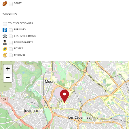
SPORT
SERVICES
TOUT SÉLECTIONNER
PARKINGS
STATIONS SERVICE
COMMISSARIATS
POSTES
BANQUES
+
−