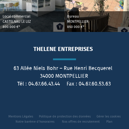
Local commercial
Bureau
CASTELNAU LE LEZ
MONTPELLIER
800 000 €*
850 000 €*
THELENE ENTREPRISES
63 Allée Niels Bohr – Rue Henri Becquerel
34000
MONTPELLIER
Tél :
04.67.66.43.44
Fax :
04.67.60.53.63
Mentions Légales
Politique de protection des données
Gérer les cookies
Notre barème d'honoraires
Nos offres de recrutement
Plan