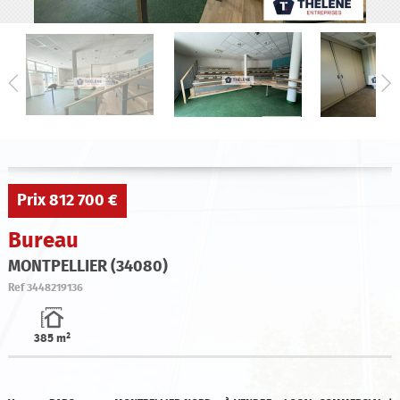
Qui sommes-nous ?
Estimation
Contact
Prix
812 700 €
Bureau
MONTPELLIER (34080)
Ref
3448219136
385 m²