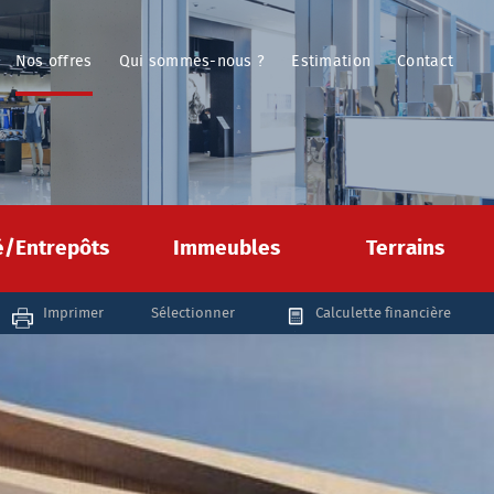
Nos offres
Qui sommes-nous ?
Estimation
Contact
té/Entrepôts
Immeubles
Terrains
Imprimer
Sélectionner
Calculette financière