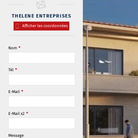
THELENE ENTREPRISES
Afficher les coordonnées
Nom
*
Tél
*
E-Mail
*
E-Mail x2
*
Message