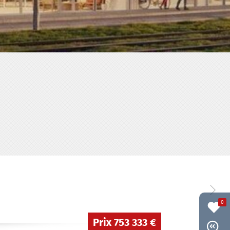
0
Prix
753 333 €