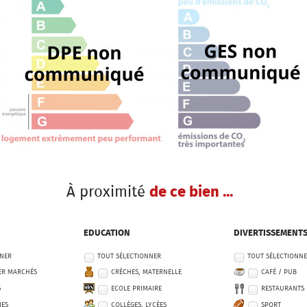
À proximité
de ce bien ...
EDUCATION
DIVERTISSEMENT
NNER
TOUT SÉLECTIONNER
TOUT SÉLECTIONN
ER MARCHÉS
CRÈCHES, MATERNELLE
CAFÉ / PUB
S
ECOLE PRIMAIRE
RESTAURANTS
IES
COLLÈGES, LYCÉES
SPORT