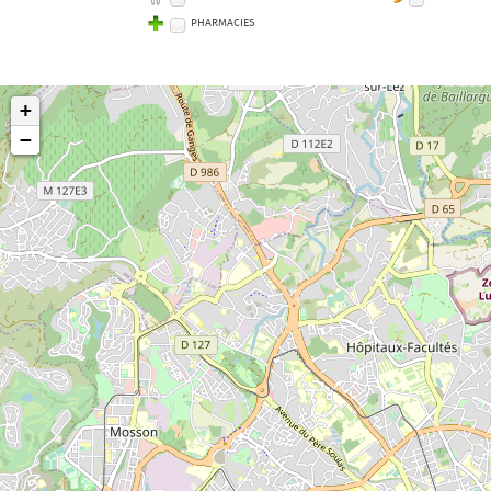
PHARMACIES
+
−