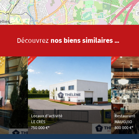
Découvrez
nos biens similaires ...
Locaux d'activité
Restaurant
LE CRÈS
MAUGUIO
750 000 €*
800 000 €*