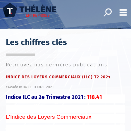
Toutes nos 
M
Bureaux
Les chiffres clés
Fonds de commerce
Locaux commerciaux
Retrouvez nos dernières publications.
x d'activité/Entrepôts
INDICE DES LOYERS COMMERCIAUX (ILC) T2 2021
Immeubles
Publiée le
04 OCTOBRE 2021
Terrains
Indice ILC au 2e Trimestre 2021 :
118.41
Mes sélections
0
Accueil
L'Indice des Loyers Commerciaux
Nos offres