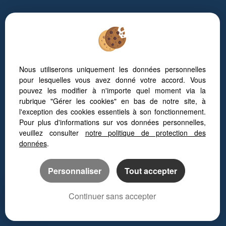
Nous utiliserons uniquement les données personnelles
pour lesquelles vous avez donné votre accord. Vous
pouvez les modifier à n'importe quel moment via la
rubrique "Gérer les cookies" en bas de notre site, à
Afin de vous offrir un confort de lecture permanent, depuis votre
l'exception des cookies essentiels à son fonctionnement.
PC, votre tablette ou votre smartphone, notre site s’adapte
Pour plus d'informations sur vos données personnelles,
automatiquement aux différents types d'écrans
veuillez consulter
notre politique de protection des
données
.
Logiciel immobilier
Personnaliser
Tout accepter
Création site internet
Référencement immobilier
Continuer sans accepter