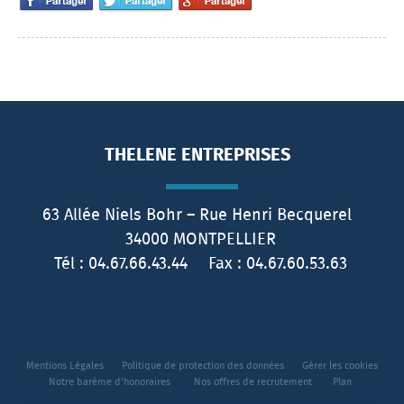
THELENE ENTREPRISES
63 Allée Niels Bohr – Rue Henri Becquerel
34000
MONTPELLIER
Tél :
04.67.66.43.44
Fax :
04.67.60.53.63
Mentions Légales
Politique de protection des données
Gérer les cookies
Notre barème d'honoraires
Nos offres de recrutement
Plan