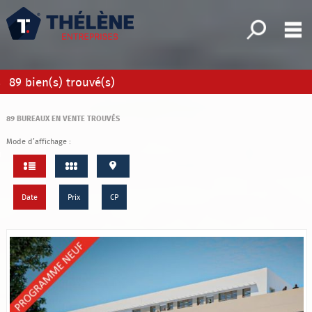
Affiner la 
M
Bureaux
89
bien(s) trouvé(s)
Fonds de commerce
89
BUREAUX EN VENTE TROUVÉS
Locaux commerciaux
Mode d’affichage :
x d'activité/Entrepôts
Immeubles
Date
Prix
CP
Terrains
Mes sélections
0
Accueil
Nos offres