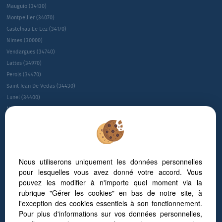
Mauguio (34130)
Montpellier (34070)
Castelnau Le Lez (34170)
Nimes (30000)
Vendargues (34740)
Lattes (34970)
Perols (34470)
Saint Jean De Vedas (34430)
Lunel (34400)
Montpellier (34080)
Montpellier (34090)
Juvignac (34990)
Le Cres (34920)
Sete (34200)
Nous utiliserons uniquement les données personnelles
Villeneuve-les-maguelone (34750)
pour lesquelles vous avez donné votre accord. Vous
Saint-gÉly-du-fesc (34980)
pouvez les modifier à n'importe quel moment via la
Gallargues Le Montueux (30660)
rubrique "Gérer les cookies" en bas de notre site, à
NÎmes (30900)
l'exception des cookies essentiels à son fonctionnement.
Pour plus d'informations sur vos données personnelles,
Baillargues (34670)