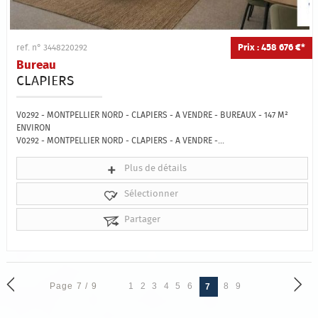
Prix : 458 676 €*
ref. n° 3448220292
Bureau
CLAPIERS
V0292 - MONTPELLIER NORD - CLAPIERS - A VENDRE - BUREAUX - 147 M²
ENVIRON
V0292 - MONTPELLIER NORD - CLAPIERS - A VENDRE -...
Plus de détails
Sélectionner
Partager
Page 7 / 9
1
2
3
4
5
6
8
9
7