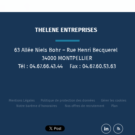
THELENE ENTREPRISES
63 Allée Niels Bohr – Rue Henri Becquerel
34000
MONTPELLIER
Tél :
04.67.66.43.44
Fax :
04.67.60.53.63
Mentions Légales
Politique de protection des données
Gérer les cookies
Notre barème d'honoraires
Nos offres de recrutement
Plan