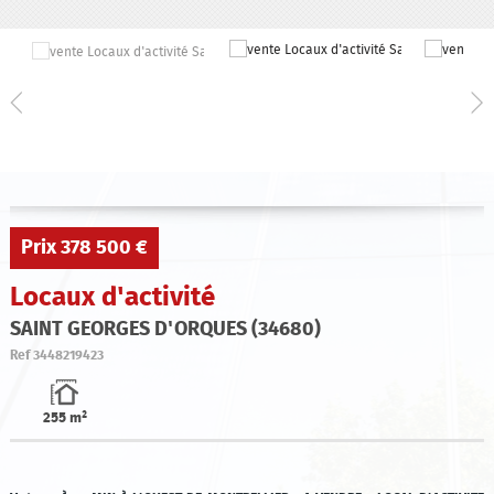
Qui sommes-nous ?
Estimation
Contact
Prix
378 500 €
Locaux d'activité
SAINT GEORGES D'ORQUES (34680)
Ref
3448219423
255 m²