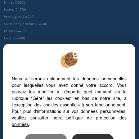
Nimes (30000)
Lattes (34970)
Vendargues (34740)
Saint Jean De Vedas (34430)
Perols (34470)
Lunel (34400)
Montpellier (34080)
Montpellier (34090)
Juvignac (34990)
Le Cres (34920)
Sete (34200)
Nous utiliserons uniquement les données personnelles
Villeneuve-les-maguelone (34750)
pour lesquelles vous avez donné votre accord. Vous
Saint-gÉly-du-fesc (34980)
pouvez les modifier à n'importe quel moment via la
Gallargues Le Montueux (30660)
rubrique "Gérer les cookies" en bas de notre site, à
NÎmes (30900)
l'exception des cookies essentiels à son fonctionnement.
Baillargues (34670)
Pour plus d'informations sur vos données personnelles,
veuillez consulter
notre politique de protection des
Guide sur l’immobilier d’entreprise à Montpellier
données
.