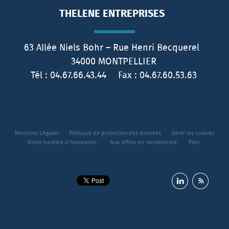
THELENE ENTREPRISES
63 Allée Niels Bohr – Rue Henri Becquerel
34000
MONTPELLIER
Tél :
04.67.66.43.44
Fax :
04.67.60.53.63
Mentions Légales
Politique de protection des données
Gérer les cookies
Notre barème d'honoraires
Nos offres de recrutement
Plan