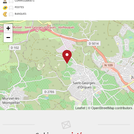
COMMISSARIATS
POSTES
BANQUES
+
−
Leaflet
| © OpenStreetMap contributors