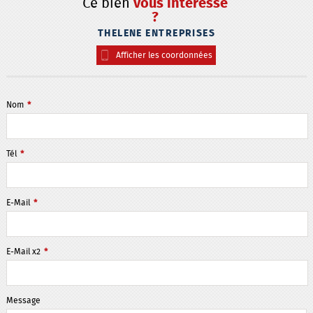
Ce bien
vous intéresse
?
THELENE ENTREPRISES
Afficher les coordonnées
Nom
*
Tél
*
E-Mail
*
E-Mail x2
*
Message