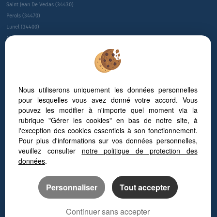
Saint Jean De Vedas (34430)
Perols (34470)
Lunel (34400)
Montpellier (34080)
Montpellier (34090)
Le Cres (34920)
Sete (34200)
Villeneuve-les-maguelone (34750)
Nous utiliserons uniquement les données personnelles
Juvignac (34990)
pour lesquelles vous avez donné votre accord. Vous
Saint-gÉly-du-fesc (34980)
pouvez les modifier à n'importe quel moment via la
Gallargues Le Montueux (30660)
rubrique "Gérer les cookies" en bas de notre site, à
Jacou (34830)
l'exception des cookies essentiels à son fonctionnement.
NÎmes (30900)
Pour plus d'informations sur vos données personnelles,
veuillez consulter
notre politique de protection des
Guide sur l’immobilier d’entreprise à Montpellier
données
.
Personnaliser
Tout accepter
Continuer sans accepter