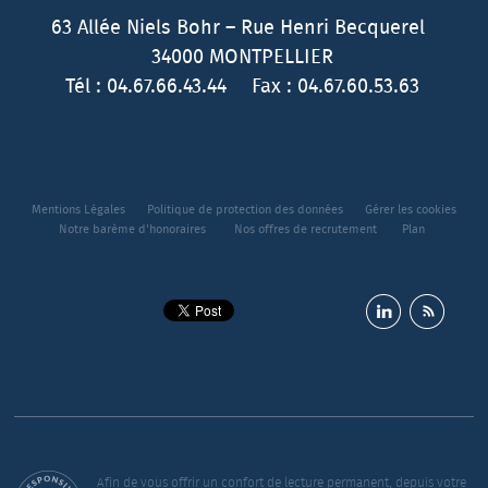
63 Allée Niels Bohr – Rue Henri Becquerel
34000
MONTPELLIER
Tél :
04.67.66.43.44
Fax :
04.67.60.53.63
Mentions Légales
Politique de protection des données
Gérer les cookies
Notre barème d'honoraires
Nos offres de recrutement
Plan
Afin de vous offrir un confort de lecture permanent, depuis votre