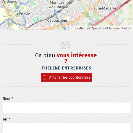
Leaflet
| © OpenStreetMap contributors
Ce bien
vous intéresse
?
THELENE ENTREPRISES
Afficher les coordonnées
Nom
*
Tél
*