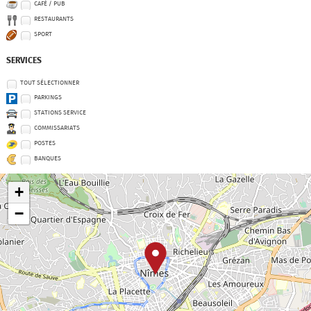
CAFÉ / PUB
RESTAURANTS
SPORT
SERVICES
TOUT SÉLECTIONNER
PARKINGS
STATIONS SERVICE
COMMISSARIATS
POSTES
BANQUES
+
−