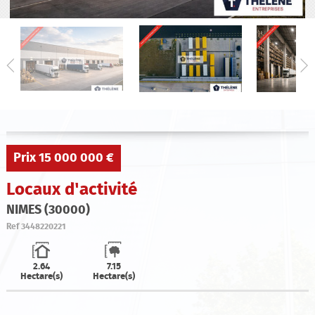
Qui sommes-nous ?
Estimation
Contact
Prix
15 000 000 €
Locaux d'activité
NIMES (30000)
Ref
3448220221
2.64
7.15
Hectare(s)
Hectare(s)