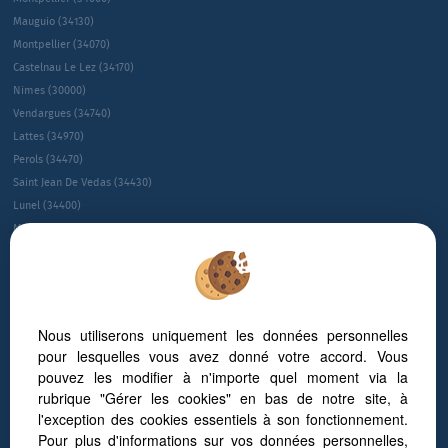
Mauguio (34130)
Montpellier (34070)
Castelnau Le Lez (34170)
Nimes (30000)
Vendargues (34740)
Lattes (34970)
Perols (34470)
Saint Jean De Vedas (34430)
Lunel (34400)
Montpellier (34080)
Montpellier (34090)
Juvignac (34990)
Le Cres (34920)
Sete (34200)
Nous utiliserons uniquement les données personnelles
Villeneuve-les-maguelone (34750)
pour lesquelles vous avez donné votre accord. Vous
Saint-gÉly-du-fesc (34980)
pouvez les modifier à n'importe quel moment via la
Gallargues Le Montueux (30660)
rubrique "Gérer les cookies" en bas de notre site, à
NÎmes (30900)
l'exception des cookies essentiels à son fonctionnement.
Baillargues (34670)
Pour plus d'informations sur vos données personnelles,