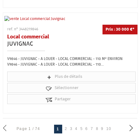
Prix : 30 000 €*
ref. n° 3448219846
Local commercial
JUVIGNAC
V9846 - JUVIGNAC - A LOUER - LOCAL COMMERCIAL - 110 M² ENVIRON
V9846 - JUVIGNAC - A LOUER - LOCAL COMMERCIAL - 110...
Plus de détails
Sélectionner
Partager
Page 1 / 74
2
3
4
5
6
7
8
9
10
1