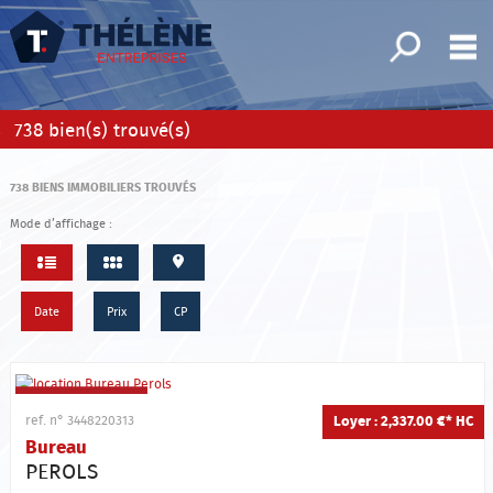
Affiner la 
M
Bureaux
738
bien(s) trouvé(s)
Fonds de commerce
738
BIENS IMMOBILIERS TROUVÉS
Locaux commerciaux
Mode d’affichage :
x d'activité/Entrepôts
Immeubles
Date
Prix
CP
Terrains
Mes sélections
0
Loyer : 2,337.00 €*
HC
ref. n° 3448220313
Accueil
Bureau
Nos offres
PEROLS