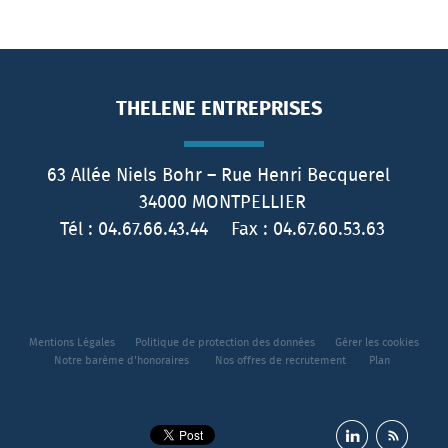
THELENE ENTREPRISES
63 Allée Niels Bohr – Rue Henri Becquerel
34000
MONTPELLIER
Tél :
04.67.66.43.44
Fax :
04.67.60.53.63
Mentions Légales
Politique de protection des données
Gérer les cookies
Notre barème d'honoraires
Nos offres de recrutement
Plan