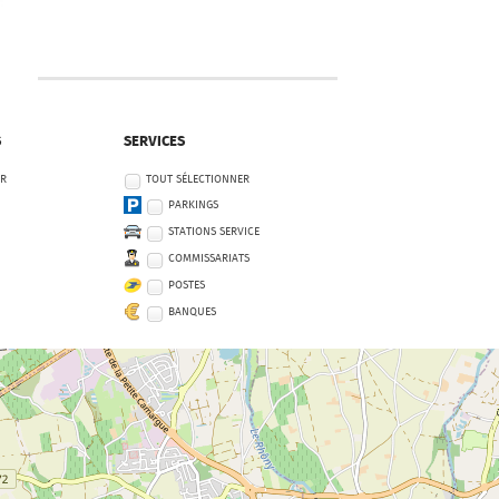
S
SERVICES
ER
TOUT SÉLECTIONNER
PARKINGS
STATIONS SERVICE
COMMISSARIATS
POSTES
BANQUES