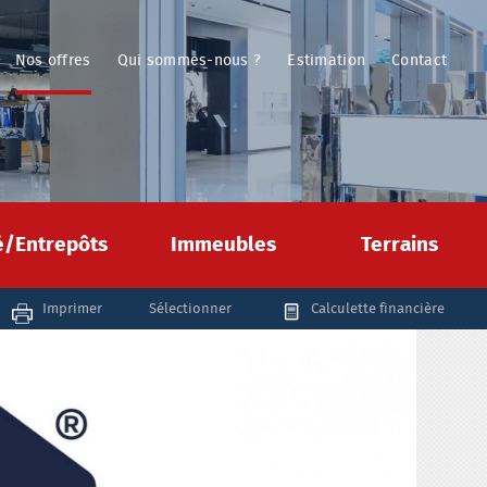
Nos offres
Qui sommes-nous ?
Estimation
Contact
té/Entrepôts
Immeubles
Terrains
Imprimer
Sélectionner
Calculette financière