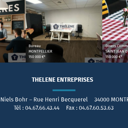
Bureau
Divers Comm
MONTPELLIER
SAINT JEAN 
150 000 €*
150 000 €*
THELENE ENTREPRISES
 Niels Bohr – Rue Henri Becquerel
34000
MONTP
Tél :
04.67.66.43.44
Fax :
04.67.60.53.63