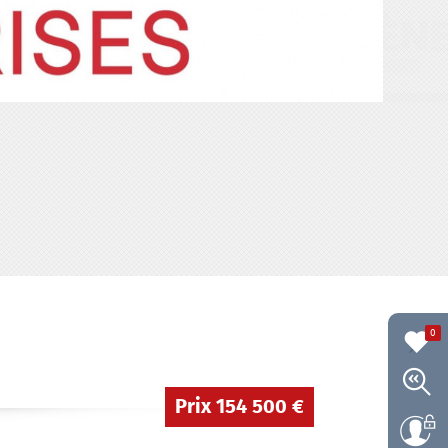
0
Prix
154 500 €