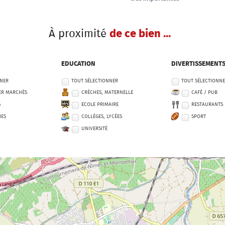
À proximité
de ce bien ...
EDUCATION
DIVERTISSEMENT
NNER
TOUT SÉLECTIONNER
TOUT SÉLECTIONN
ER MARCHÉS
CRÈCHES, MATERNELLE
CAFÉ / PUB
S
ECOLE PRIMAIRE
RESTAURANTS
IES
COLLÈGES, LYCÉES
SPORT
UNIVERSITÉ