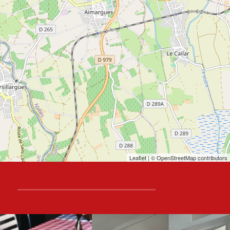
Leaflet
| © OpenStreetMap contributors