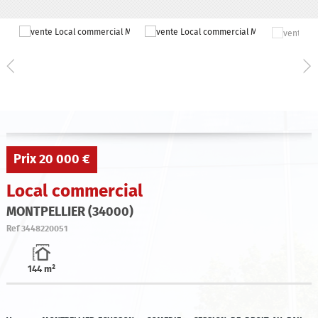
Qui sommes-nous ?
Estimation
Contact
Prix
20 000 €
Local commercial
MONTPELLIER (34000)
Ref
3448220051
144 m²