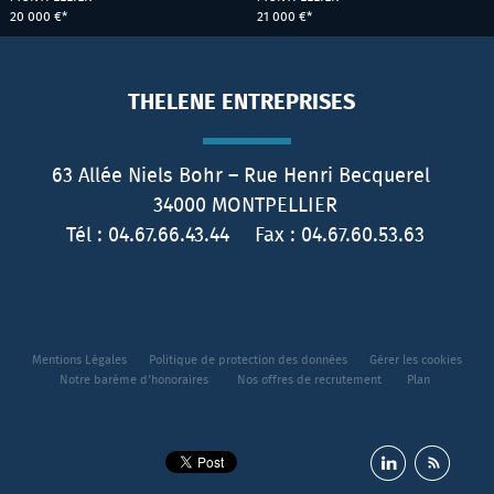
20 000 €*
21 000 €*
THELENE ENTREPRISES
63 Allée Niels Bohr – Rue Henri Becquerel
34000
MONTPELLIER
Tél :
04.67.66.43.44
Fax :
04.67.60.53.63
Mentions Légales
Politique de protection des données
Gérer les cookies
Notre barème d'honoraires
Nos offres de recrutement
Plan