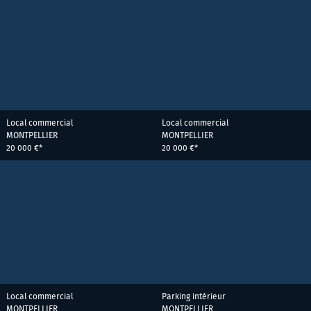
Local commercial
Local commercial
MONTPELLIER
MONTPELLIER
20 000 €*
20 000 €*
Local commercial
Parking intérieur
MONTPELLIER
MONTPELLIER