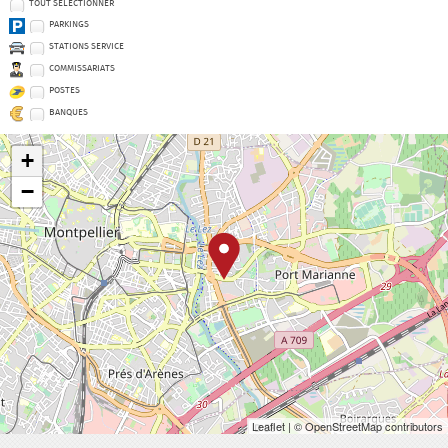
TOUT SÉLECTIONNER
PARKINGS
STATIONS SERVICE
COMMISSARIATS
POSTES
BANQUES
+
−
Leaflet
| © OpenStreetMap contributors