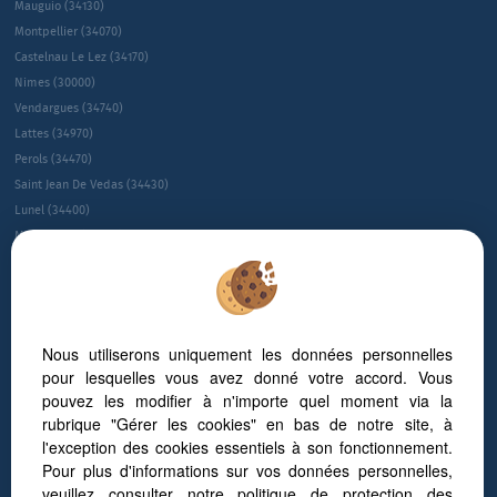
Mauguio (34130)
Montpellier (34070)
Castelnau Le Lez (34170)
Nimes (30000)
Vendargues (34740)
Lattes (34970)
Perols (34470)
Saint Jean De Vedas (34430)
Lunel (34400)
Montpellier (34080)
Montpellier (34090)
Juvignac (34990)
Le Cres (34920)
Sete (34200)
Nous utiliserons uniquement les données personnelles
Villeneuve-les-maguelone (34750)
pour lesquelles vous avez donné votre accord. Vous
Saint-gÉly-du-fesc (34980)
pouvez les modifier à n'importe quel moment via la
Gallargues Le Montueux (30660)
rubrique "Gérer les cookies" en bas de notre site, à
NÎmes (30900)
l'exception des cookies essentiels à son fonctionnement.
Baillargues (34670)
Pour plus d'informations sur vos données personnelles,
veuillez consulter
notre politique de protection des