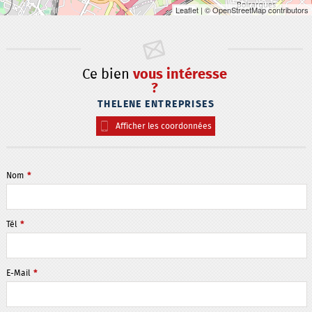
Leaflet
| © OpenStreetMap contributors
Ce bien
vous intéresse
?
THELENE ENTREPRISES
Afficher les coordonnées
Nom
*
Tél
*
E-Mail
*