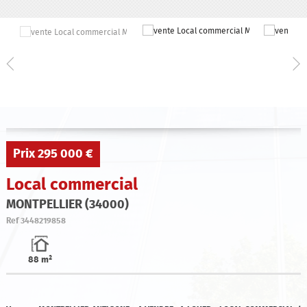
Qui sommes-nous ?
Estimation
Contact
Prix
295 000 €
Local commercial
MONTPELLIER (34000)
Ref
3448219858
88 m²