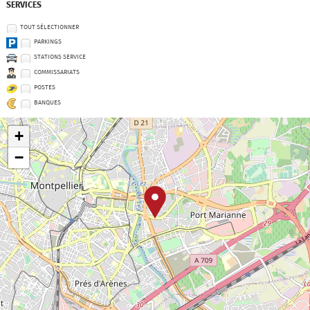
SERVICES
TOUT SÉLECTIONNER
PARKINGS
STATIONS SERVICE
COMMISSARIATS
POSTES
BANQUES
+
−