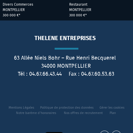
Divers Commerces
Restaurant
MONTPELLIER
MONTPELLIER
300 000 €*
300 000 €*
THELENE ENTREPRISES
63 Allée Niels Bohr – Rue Henri Becquerel
34000
MONTPELLIER
Tél :
04.67.66.43.44
Fax :
04.67.60.53.63
Mentions Légales
Politique de protection des données
Gérer les cookies
Notre barème d'honoraires
Nos offres de recrutement
Plan