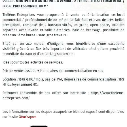
V9858 - MONTPELLIER ANTIGONE - A VENDRE- A LOUER - LOCAL COMMERCIAL /
LOCAL PROFESSIONNEL 88 M²
Thélène Entreprises vous propose à la vente ou à la location ce local
commercial / professionnel de 88 m² en parfait état et avec de très belles
prestations, composé de 2 bureaux vitrés, un grand open space, toilettes
séparées avec lavabo et salle d'archives, baie de brassage. possibilité de
créer un 3ème bureau sans gros travaux.
Situé sur un axe majeur d'Antigone, vous bénéficierez d'une excellente
visibilité grâce à un flux très important de véhicules ainsi qu'une proximité
immédiate du tram et d'un parking souterrain.
Idéal pour toutes activités de services.
Prix de vente: 295 000 € Honoraires de commercialisation en sus.
Location : 1595 € HC/ mois, pas de TVA, Honoraires de commercialisation : 15%
HT du loyer annuel HC.
Retrouvez l'ensemble de nos offres sur notre site : https://www.thelene-
entreprises.com/
Les informations sur les risques auxquels ce bien est exposé sont disponibles
sur le site
Géorisques