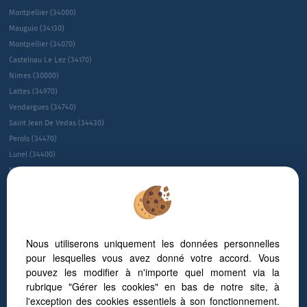
Montpellier (34000)
Mauguio (34130)
Montpellier (34070)
Castelnau Le Lez (34170)
Nimes (30000)
Lattes (34970)
Vendargues (34740)
Saint Jean De Vedas (34430)
Perols (34470)
Lunel (34400)
Montpellier (34080)
Montpellier (34090)
Villeneuve-les-maguelone (34750)
Juvignac (34990)
Le Cres (34920)
Nous utiliserons uniquement les données personnelles
Sete (34200)
pour lesquelles vous avez donné votre accord. Vous
Saint-gÉly-du-fesc (34980)
pouvez les modifier à n'importe quel moment via la
Gallargues Le Montueux (30660)
rubrique "Gérer les cookies" en bas de notre site, à
NÎmes (30900)
l'exception des cookies essentiels à son fonctionnement.