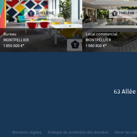
Bureau
Local commercial
MONTPELLIER
MONTPELLIER
1 850 000 €*
1 980 800 €*
63 Allée
Mentions Légales
Politique de protection des données
Gérer les co