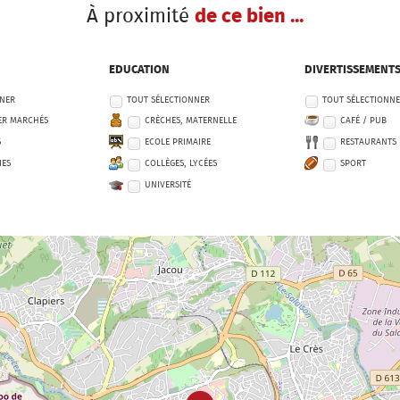
À proximité
de ce bien ...
EDUCATION
DIVERTISSEMENT
NNER
TOUT SÉLECTIONNER
TOUT SÉLECTIONN
ER MARCHÉS
CRÈCHES, MATERNELLE
CAFÉ / PUB
S
ECOLE PRIMAIRE
RESTAURANTS
IES
COLLÈGES, LYCÉES
SPORT
UNIVERSITÉ