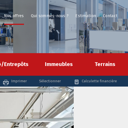
Nos offres
Qui sommes-nous ?
Estimation
Contact
té/Entrepôts
Immeubles
Terrains
Imprimer
Sélectionner
Calculette financière