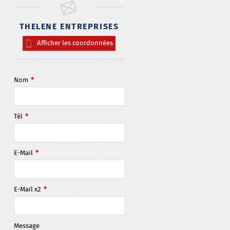
THELENE ENTREPRISES
Afficher les coordonnées
Nom
*
Tél
*
E-Mail
*
E-Mail x2
*
Message