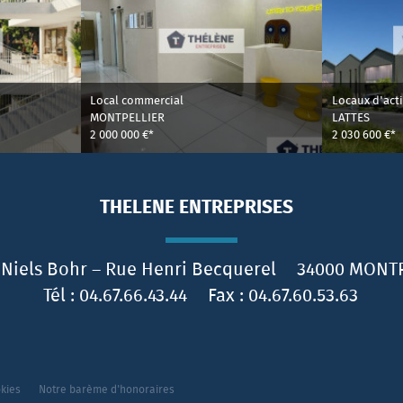
Local commercial
Locaux d'acti
MONTPELLIER
LATTES
2 000 000 €*
2 030 600 €*
THELENE ENTREPRISES
 Niels Bohr – Rue Henri Becquerel
34000
MONTP
Tél :
04.67.66.43.44
Fax :
04.67.60.53.63
okies
Notre barème d'honoraires