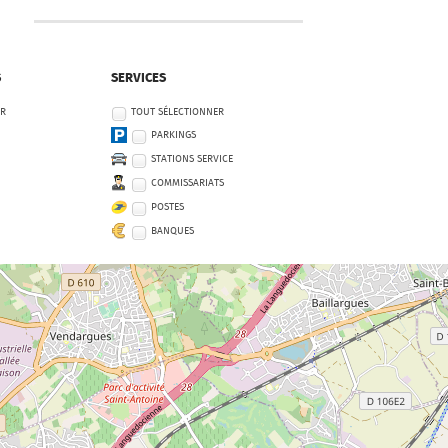
S
SERVICES
ER
TOUT SÉLECTIONNER
PARKINGS
STATIONS SERVICE
COMMISSARIATS
POSTES
BANQUES