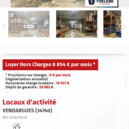
Qui sommes-nous ?
Estimation
Contact
Loyer Hors Charges
8 854 € par mois
*
* Provisions sur charges :
0
€ par mois
(régularisation annuelle)
Honoraires charge locataire :
15 937
€
Dépôt de garantie :
26 563
€
Locaux d'activité
VENDARGUES (34740)
Ref
3448219636