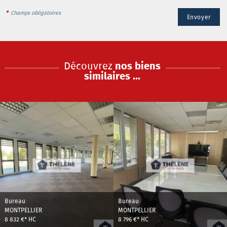
*
Champs obligatoires
Découvrez
nos biens
similaires ...
Bureau
Bureau
MONTPELLIER
MONTPELLIER
8 832 €*
HC
8 796 €*
HC