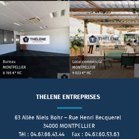
Bureau
Local commercial
MONTPELLIER
MONTPELLIER
8 785 €*
HC
9 023 €*
HC
THELENE ENTREPRISES
63 Allée Niels Bohr – Rue Henri Becquerel
34000
MONTPELLIER
Tél :
04.67.66.43.44
Fax :
04.67.60.53.63