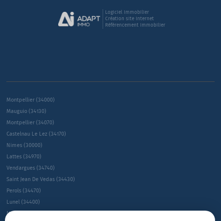
Logiciel immobilier
Création site internet
Référencement immobilier
Montpellier (34000)
Mauguio (34130)
Montpellier (34070)
Castelnau Le Lez (34170)
Nimes (30000)
Lattes (34970)
Vendargues (34740)
Saint Jean De Vedas (34430)
Perols (34470)
Lunel (34400)
Montpellier (34080)