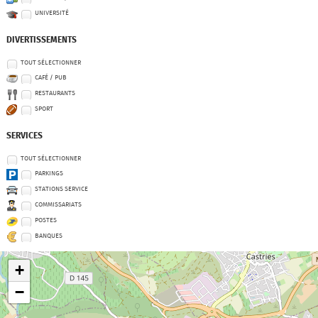
UNIVERSITÉ
DIVERTISSEMENTS
TOUT SÉLECTIONNER
CAFÉ / PUB
RESTAURANTS
SPORT
SERVICES
TOUT SÉLECTIONNER
PARKINGS
STATIONS SERVICE
COMMISSARIATS
POSTES
BANQUES
+
−