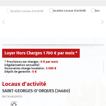
Qui sommes-nous ?
Estimation
Contact
Loyer Hors Charges
1 700 € par mois
*
* Provisions sur charges :
0
€ par mois
(régularisation annuelle)
Honoraires charge locataire :
3 060
€
Dépôt de garantie :
0
€
Locaux d'activité
SAINT-GEORGES-D'ORQUES (34680)
Ref
3448220133