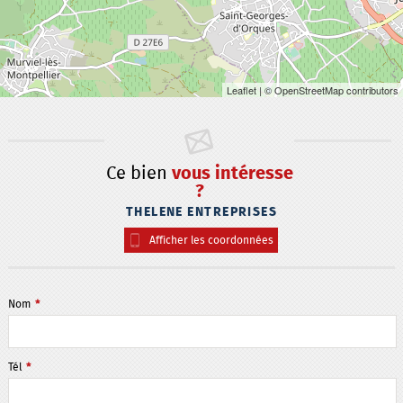
Leaflet
| © OpenStreetMap contributors
Ce bien
vous intéresse
?
THELENE ENTREPRISES
Afficher les coordonnées
Nom
*
Tél
*