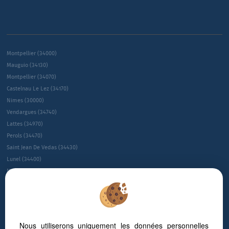
Montpellier (34000)
Mauguio (34130)
Montpellier (34070)
Castelnau Le Lez (34170)
Nimes (30000)
Vendargues (34740)
Lattes (34970)
Perols (34470)
Saint Jean De Vedas (34430)
Lunel (34400)
Montpellier (34080)
Montpellier (34090)
Villeneuve-les-maguelone (34750)
Juvignac (34990)
Le Cres (34920)
Nous utiliserons uniquement les données personnelles