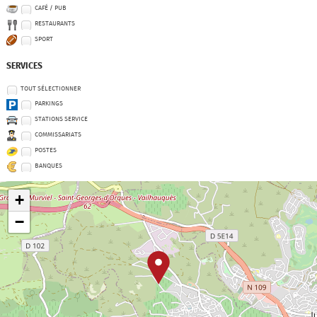
CAFÉ / PUB
RESTAURANTS
SPORT
SERVICES
TOUT SÉLECTIONNER
PARKINGS
STATIONS SERVICE
COMMISSARIATS
POSTES
BANQUES
+
−