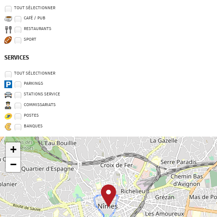
TOUT SÉLECTIONNER
CAFÉ / PUB
RESTAURANTS
SPORT
SERVICES
TOUT SÉLECTIONNER
PARKINGS
STATIONS SERVICE
COMMISSARIATS
POSTES
BANQUES
+
−