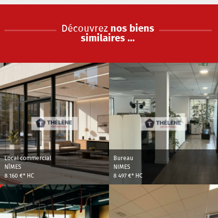
Découvrez
nos biens
similaires ...
Local commercial
Bureau
NÎMES
NIMES
8 160 €*
HC
8 497 €*
HC