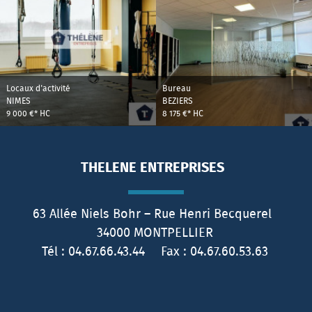
Locaux d'activité
Bureau
NIMES
BEZIERS
9 000 €*
HC
8 175 €*
HC
THELENE ENTREPRISES
63 Allée Niels Bohr – Rue Henri Becquerel
34000
MONTPELLIER
Tél :
04.67.66.43.44
Fax :
04.67.60.53.63