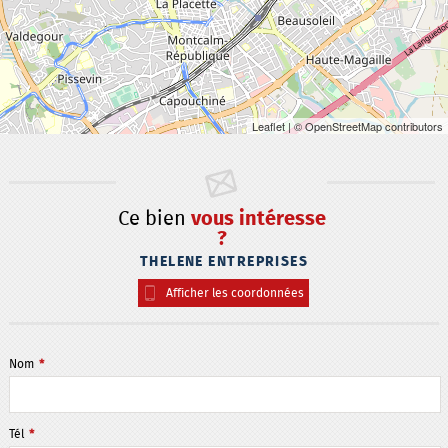
Leaflet
| © OpenStreetMap contributors
Ce bien
vous intéresse
?
THELENE ENTREPRISES
Afficher les coordonnées
Nom
*
Tél
*