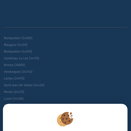
Montpellier (34000)
Mauguio (34130)
Montpellier (34070)
Castelnau Le Lez (34170)
Nimes (30000)
Vendargues (34740)
Lattes (34970)
Saint Jean De Vedas (34430)
Perols (34470)
Lunel (34400)
Montpellier (34080)
Montpellier (34090)
Juvignac (34990)
Le Cres (34920)