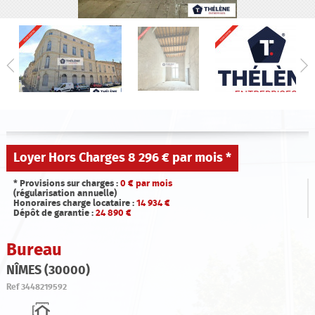
Qui sommes-nous ?
Estimation
Contact
Loyer Hors Charges
8 296 € par mois
*
* Provisions sur charges :
0
€ par mois
(régularisation annuelle)
Honoraires charge locataire :
14 934
€
Dépôt de garantie :
24 890
€
Bureau
NÎMES (30000)
Ref
3448219592