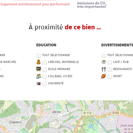
À proximité
de ce bien ...
EDUCATION
DIVERTISSEMENT
NNER
TOUT SÉLECTIONNER
TOUT SÉLECTIONN
ER MARCHÉS
CRÈCHES, MATERNELLE
CAFÉ / PUB
S
ECOLE PRIMAIRE
RESTAURANTS
IES
COLLÈGES, LYCÉES
SPORT
UNIVERSITÉ