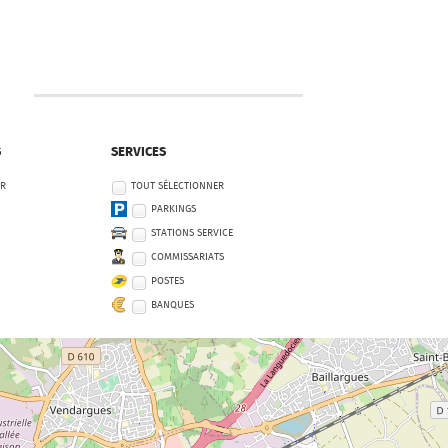
S
SERVICES
ER
TOUT SÉLECTIONNER
PARKINGS
STATIONS SERVICE
COMMISSARIATS
POSTES
BANQUES