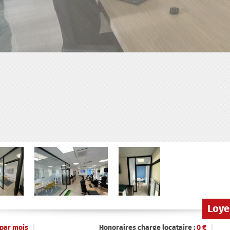
Loye
par mois
Honoraires charge locataire :
0
€