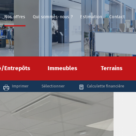
Nos offres
Qui sommes-nous ?
Estimation
Contact
té/Entrepôts
Immeubles
Terrains
Imprimer
Sélectionner
Calculette financière