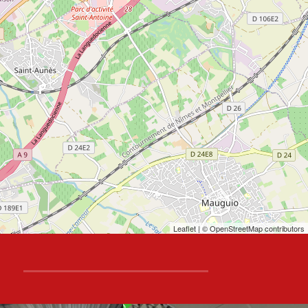
Leaflet
| © OpenStreetMap contributors