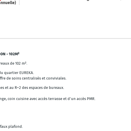
annuelle)
ION - 102M²
reaux de 102 m².
 du quartier EUREKA.
re de soins centralisés et conviviales.
es et au R+2 des espaces de bureaux.
nge, coin cuisine avec accès terrasse et d'un accès PMR.
 faux plafond.