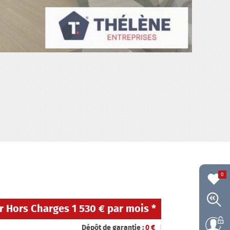
0
r Hors Charges
1 530 € par mois
*
Dépôt de garantie :
0
€