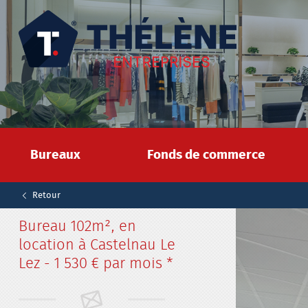
Bureaux
Fonds de commerce
Retour
Bureau
102m², en
location à Castelnau Le
Lez - 1 530 € par mois
*