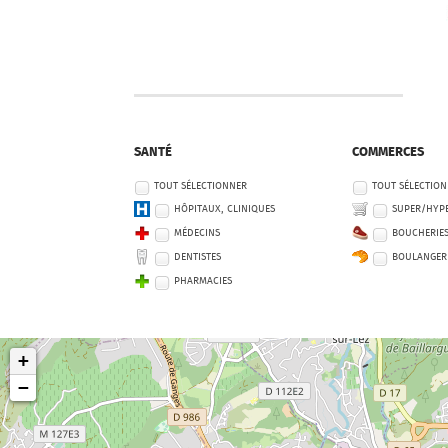
SANTÉ
COMMERCES
TOUT SÉLECTIONNER
TOUT SÉLECTIO
HÔPITAUX, CLINIQUES
SUPER/HYP
MÉDECINS
BOUCHERIE
DENTISTES
BOULANGER
PHARMACIES
+
−