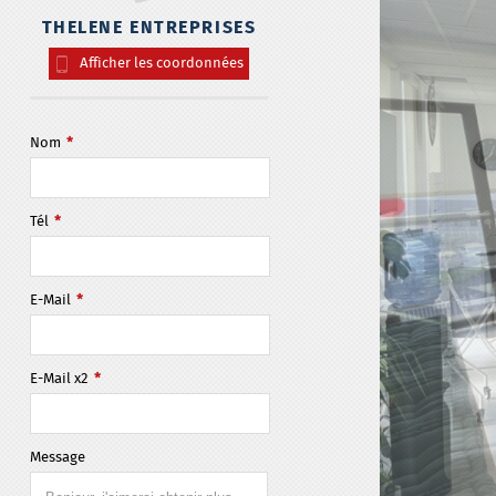
THELENE ENTREPRISES
Afficher les coordonnées
Nom
*
Tél
*
E-Mail
*
E-Mail x2
*
Message