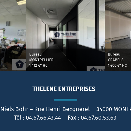
Bureau
Bureau
MONTPELLIER
GRABELS
1 412 €*
HC
1 400 €*
HC
THELENE ENTREPRISES
 Niels Bohr – Rue Henri Becquerel
34000
MONTP
Tél :
04.67.66.43.44
Fax :
04.67.60.53.63