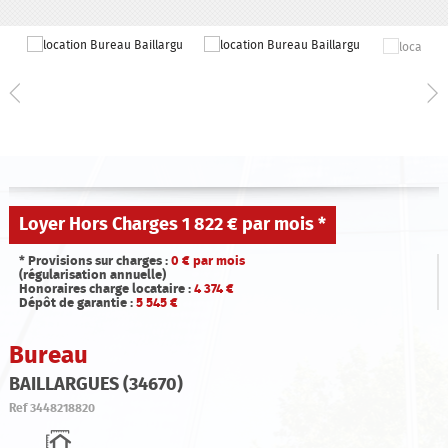
Qui sommes-nous ?
Estimation
Contact
Loyer Hors Charges
1 822 € par mois
*
* Provisions sur charges :
0
€ par mois
(régularisation annuelle)
Honoraires charge locataire :
4 374
€
Dépôt de garantie :
5 545
€
Bureau
BAILLARGUES (34670)
Ref
3448218820