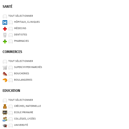
SANTÉ
TOUT SÉLECTIONNER
HÔPITAUX, CLINIQUES
MÉDECINS
DENTISTES
PHARMACIES
COMMERCES
TOUT SÉLECTIONNER
SUPER/HYPER MARCHÉS
BOUCHERIES
BOULANGERIES
EDUCATION
TOUT SÉLECTIONNER
CRÈCHES, MATERNELLE
ECOLE PRIMAIRE
COLLÈGES, LYCÉES
UNIVERSITÉ