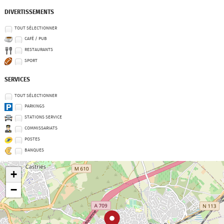
DIVERTISSEMENTS
TOUT SÉLECTIONNER
CAFÉ / PUB
RESTAURANTS
SPORT
SERVICES
TOUT SÉLECTIONNER
PARKINGS
STATIONS SERVICE
COMMISSARIATS
POSTES
BANQUES
+
−