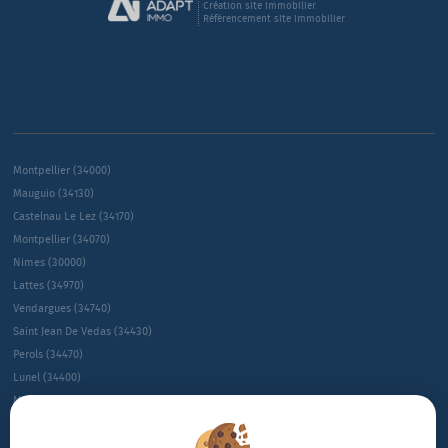
Création site immobilier
Référencement site immobilier
Montpellier (34000)
Mauguio (34130)
Castelnau Le Lez (34170)
Montpellier (34070)
Nimes (30000)
Lattes (34970)
Vendargues (34740)
Saint Jean De Vedas (34430)
Perols (34470)
Lunel (34400)
Montpellier (34080)
Montpellier (34090)
Le Cres (34920)